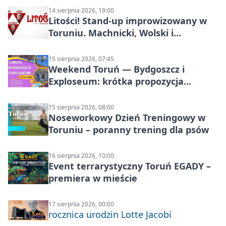
14 sierpnia 2026, 19:00
Litości! Stand-up improwizowany w
Toruniu. Machnicki, Wolski i
Kasparek w Dwa Światy
15 sierpnia 2026, 07:45
Weekend Toruń — Bydgoszcz i
Exploseum: krótka propozycja
wyjazdu
15 sierpnia 2026, 08:00
Noseworkowy Dzień Treningowy w
Toruniu – poranny trening dla psów
16 sierpnia 2026, 10:00
Event terrarystyczny Toruń EGADY –
premiera w mieście
17 sierpnia 2026, 00:00
rocznica urodzin Lotte Jacobi