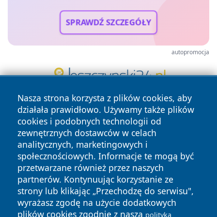
SPRAWDŹ SZCZEGÓŁY
autopromocja
Nasza strona korzysta z plików cookies, aby
działała prawidłowo. Używamy także plików
cookies i podobnych technologii od
zewnętrznych dostawców w celach
analitycznych, marketingowych i
społecznościowych. Informacje te mogą być
Copyright © 2026 halotorun.pl Wszystkie prawa zastrzeżone.
przetwarzane również przez naszych
partnerów. Kontynuując korzystanie ze
strony lub klikając „Przechodzę do serwisu",
Polityka
Polityka
wyrażasz zgodę na użycie dodatkowych
News
Autorzy
Prywatności
Cookies
plików cookies zgodnie z naszą
polityką