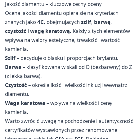
Jakość diamentu – kluczowe cechy oceny
Ocena jakości diamentu opiera się na kryteriach
znanych jako
4C
, obejmujących
szlif
,
barwę
,
czystość
i
wagę karatową
. Każdy z tych elementów
wpływa na walory estetyczne, trwałość i wartość
kamienia.
Szlif
– decyduje o blasku i proporcjach brylantu.
Barwa
– klasyfikowana w skali od D (bezbarwny) do Z
(z lekką barwą).
Czystość
– określa ilość i wielkość inkluzji wewnątrz
diamentu.
Waga karatowa
– wpływa na wielkość i cenę
kamienia.
Warto zwrócić uwagę na pochodzenie i autentyczność
certyfikatów wystawionych przez renomowane
laboratoria, takie jak
GIA
czy
IGI
. Dokładne