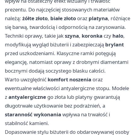
wpływ na ostateczny efekt wizualny i trwałość
prezentu. Do najczęściej stosowanych materiałów
należą:
żółte złoto
,
białe złoto
oraz
platyna
, różniące
się barwą, twardością i odpornością na zarysowania.
Techniki oprawy, takie jak
szyna
,
koronka
czy
halo
,
modyfikują wygląd biżuterii i zabezpieczają
brylant
przed uszkodzeniami. Klasyczne ramki potęgują
elegancję, natomiast oprawy z drobnymi diamentami
bocznymi dodają soczystego blasku całości.
Warto uwzględnić
komfort noszenia
oraz
ewentualne właściwości antyalergiczne stopu. Modele
z
antyalergiczne
go złota lub platyny gwarantują
długotrwałe użytkowanie bez podrażnień, a
staranność wykonania
wpływa na trwałość i
stabilność kamieni.
Dopasowanie stylu biżuterii do obdarowywanej osoby