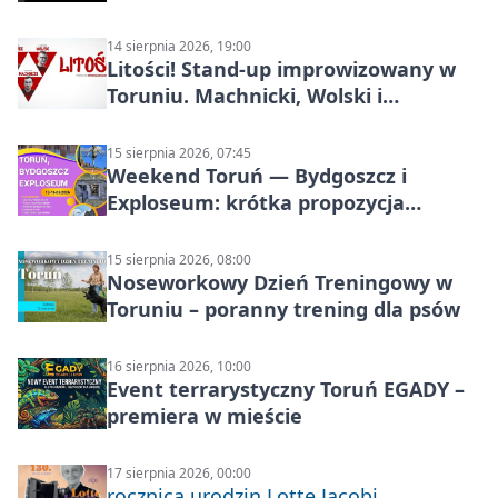
14 sierpnia 2026, 19:00
Litości! Stand-up improwizowany w
Toruniu. Machnicki, Wolski i
Kasparek w Dwa Światy
15 sierpnia 2026, 07:45
Weekend Toruń — Bydgoszcz i
Exploseum: krótka propozycja
wyjazdu
15 sierpnia 2026, 08:00
Noseworkowy Dzień Treningowy w
Toruniu – poranny trening dla psów
16 sierpnia 2026, 10:00
Event terrarystyczny Toruń EGADY –
premiera w mieście
17 sierpnia 2026, 00:00
rocznica urodzin Lotte Jacobi