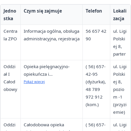
Jedno
Czym się zajmuje
Telefon
Lokali
stka
zacja
Centra
Informacja ogólna, obsługa
56 657 42
ul. Ligi
la ZPO
administracyjna, rejestracja
90
Polski
ej 8,
parter
Oddzi
Opieka pielęgnacyjno-
( 56) 657-
ul. Ligi
ał I
opiekuńcza i
42-95
Polski
Całod
pielęgnacyjno-lecznicza dla
(dyżurka),
ej 8,
Pokaż więcej
obowy
pacjentów wentylowanych
48 789
pozio
mechanicznie
972 912
m -1
(kom.)
(przyzi
emie)
Oddzi
Całodobowa opieka
( 56) 657-
ul. Ligi