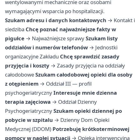
wentylowanymi mechanicznie oraz osobami
wymagającymi wsparcia po hospitalizacji.
Szukam adresu i danych kontaktowych
→
Kontakt i
siedziba
Chcę poznać najważniejsze fakty w
pigułce
→
Najważniejsze sprawy
Szukam listy
oddziałów i numerów telefonów
→
Jednostki
organizacyjne Zakładu
Chcę sprawdzić zasady
przyjęcia i koszty
→
Zasady przyjęcia na oddziały
całodobowe
Szukam całodobowej opieki dla osoby
z otępieniem
→
Oddział III — profil
psychogeriatryczny
Interesuje mnie dzienna
terapia zajęciowa
→
Oddział Dzienny
Psychogeriatryczny
Szukam opieki dziennej po
pobycie w szpitalu
→
Dzienny Dom Opieki
Medycznej (DDOM)
Potrzebuję krótkoterminowej
pomocy w nagłej sytuacji
→
Opieka interwencyjna