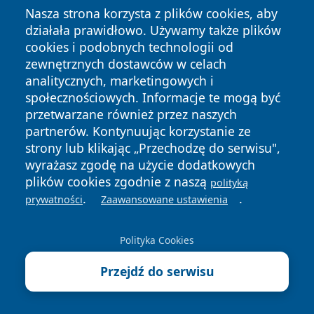
Opiniodawczy Zespół Sądowych Specjalistów w
Nasza strona korzysta z plików cookies, aby
Toruniu - kontakt, badania, opinie
działała prawidłowo. Używamy także plików
Specjalistyczny Szpital Miejski w Toruniu - kontakt,
cookies i podobnych technologii od
oddziały, rejestracja
zewnętrznych dostawców w celach
analitycznych, marketingowych i
Parafia Matki Bożej Królowej Polski w Toruniu -
społecznościowych. Informacje te mogą być
kontakt, historia, odpust
przetwarzane również przez naszych
partnerów. Kontynuując korzystanie ze
strony lub klikając „Przechodzę do serwisu",
wyrażasz zgodę na użycie dodatkowych
plików cookies zgodnie z naszą
polityką
Zareklamuj się na
.
.
prywatności
Zaawansowane ustawienia
halotorun.pl!
Polityka Cookies
SPRAWDŹ SZCZEGÓŁY
Przejdź do serwisu
autopromocja