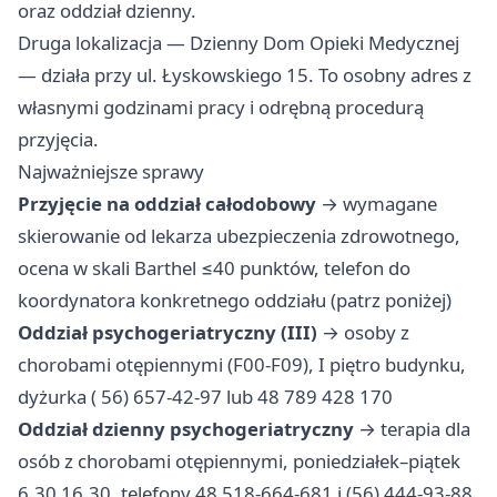
oraz oddział dzienny.
Druga lokalizacja — Dzienny Dom Opieki Medycznej
— działa przy ul. Łyskowskiego 15. To osobny adres z
własnymi godzinami pracy i odrębną procedurą
przyjęcia.
Najważniejsze sprawy
Przyjęcie na oddział całodobowy
→ wymagane
skierowanie od lekarza ubezpieczenia zdrowotnego,
ocena w skali Barthel ≤40 punktów, telefon do
koordynatora konkretnego oddziału (patrz poniżej)
Oddział psychogeriatryczny (III)
→ osoby z
chorobami otępiennymi (F00-F09), I piętro budynku,
dyżurka ( 56) 657-42-97 lub 48 789 428 170
Oddział dzienny psychogeriatryczny
→ terapia dla
osób z chorobami otępiennymi, poniedziałek–piątek
6.30 16.30, telefony 48 518-664-681 i (56) 444-93-88