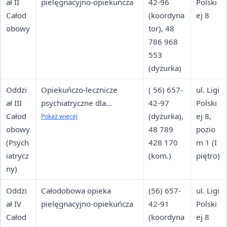
ał II
pielęgnacyjno-opiekuńcza
42-96
Polski
Całod
(koordyna
ej 8
obowy
tor), 48
786 968
553
(dyżurka)
Oddzi
Opiekuńczo-lecznicze
( 56) 657-
ul. Ligi
ał III
psychiatryczne dla
42-97
Polski
Całod
pacjentów z chorobami
(dyżurka),
ej 8,
Pokaż więcej
obowy
otępiennymi i
48 789
pozio
(Psych
organicznymi
428 170
m 1 (I
iatrycz
zaburzeniami psychicznymi
(kom.)
piętro)
ny)
(F00-F09)
Oddzi
Całodobowa opieka
(56) 657-
ul. Ligi
ał IV
pielęgnacyjno-opiekuńcza
42-91
Polski
Całod
(koordyna
ej 8