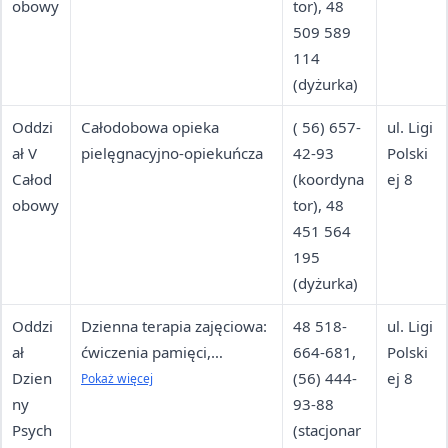
obowy
tor), 48
509 589
114
(dyżurka)
Oddzi
Całodobowa opieka
( 56) 657-
ul. Ligi
ał V
pielęgnacyjno-opiekuńcza
42-93
Polski
Całod
(koordyna
ej 8
obowy
tor), 48
451 564
195
(dyżurka)
Oddzi
Dzienna terapia zajęciowa:
48 518-
ul. Ligi
ał
ćwiczenia pamięci,
664-681,
Polski
Dzien
koncentracji, terapia
(56) 444-
ej 8
Pokaż więcej
ny
ruchowa, muzykoterapia
93-88
Psych
dla pacjentów z chorobami
(stacjonar