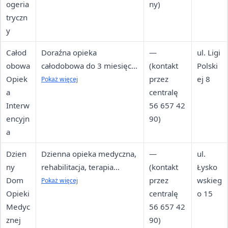
ogeria
otępiennymi
ny)
tryczn
y
Całod
Doraźna opieka
—
ul. Ligi
obowa
całodobowa do 3 miesięcy
(kontakt
Polski
Opiek
w nagłych sytuacjach
przez
ej 8
Pokaż więcej
a
zdrowotnych lub życiowych
centralę
Interw
56 657 42
encyjn
90)
a
Dzien
Dzienna opieka medyczna,
—
ul.
ny
rehabilitacja, terapia
(kontakt
Łysko
Dom
zajęciowa po hospitalizacji
przez
wskieg
Pokaż więcej
Opieki
centralę
o 15
Medyc
56 657 42
znej
90)