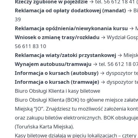
Rzeczy zgubione w pojeździe
→ tel. 56 612 18 41 
Reklamacja od opłaty dodatkowej (mandat)
→ Biu
39
Reklamacja opóźnienia/niewykonania kursu
→ MZ
Wniosek o zmianę trasy/rozkładu
→ Wydział Gospo
56 611 83 10
Reklamacja wiaty/zatoki przystankowej
→ Miejski
Wynajem autobusu/tramwaju
→ tel. 56 612 18 0
Informacja o kursach (autobusy)
→ dyspozytor te
Informacja o kursach (tramwaje)
→ dyspozytor te
Biuro Obsługi Klienta i kasy biletowe
Biuro Obsługi Klienta (BOK) to główne miejsce załat
Miejską “JO”. Znajdziesz tu możliwość założenia ko
oraz zakupu biletów elektronicznych. BOK obsługuje
(Toruńska Karta Miejska).
Kasy biletowe działają w pięciu lokalizacjach – czter