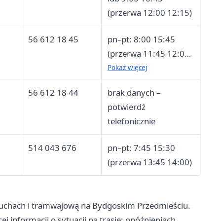
(przerwa 12:00 12:15)
56 612 18 45
pn–pt: 8:00 15:45
(przerwa 11:45 12:00)
lub 9:00 16:45
Pokaż więcej
(przerwa 11:45 12:00)
56 612 18 44
brak danych –
– dwa zakresy, mogą
potwierdź
dotyczyć różnych
telefonicznie
okresów
514 043 676
pn–pt: 7:45 15:30
(przerwa 13:45 14:00)
iuchach i tramwajową na Bydgoskim Przedmieściu.
 informacji o sytuacji na trasie: opóźnieniach,