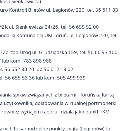
(kasa Sienkiewicza)
ro Kontroli Biletów ul. Legionów 220, tel. 56 611 83
K ul. Sienkiewicza 24/26, tel. 56 655 52 00
darki Komunalnej UM Toruń, ul. Legionów 220, tel.
 Zarząd Dróg ul. Grudziądzka 159, tel. 56 66 93 100
7 lub kom. 783 898 988
l. 56 652 83 20 lub 56 612 18 02
l. 56 655 53 36 lub kom. 505 499 939
wiania spraw związanych z biletami i Toruńską Kartą
nta użytkownika, doładowania wirtualnej portmonetki
 również wynajem taboru i działa jako punkt TKM
y z nich to samodzielne punkty, piąta (Legionów) to