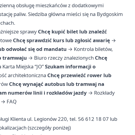
odzienną obsługę mieszkańców z dodatkowymi
cję paliw. Siedziba główna mieści się na Bydgoskim
uchach.
żniejsze sprawy
Chcę kupić bilet lub znaleźć
letowe
Chcę sprawdzić kurs lub zgłosić awarię
→
lub odwołać się od mandatu
→
Kontrola biletów,
b tramwaju
→
Biuro rzeczy znalezionych
Chcę
 Karta Miejska “JO”
Szukam informacji o
ść architektoniczna
Chcę przewieźć rower lub
erów
Chcę wynająć autobus lub tramwaj na
am numerów linii i rozkładów jazdy
→
Rozkłady
→
FAQ
ugi Klienta ul. Legionów 220, tel. 56 612 18 07 lub
kalizacjach (szczegóły poniżej)