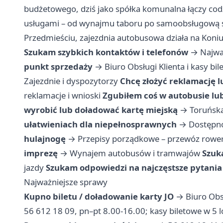
budżetowego, dziś jako spółka komunalna łączy c
usługami – od wynajmu taboru po samoobsługową sta
Przedmieściu, zajezdnia autobusowa działa na Koni
Szukam szybkich kontaktów i telefonów
→
Najwa
punkt sprzedaży
→
Biuro Obsługi Klienta i kasy bi
Zajezdnie i dyspozytorzy
Chcę złożyć reklamację 
reklamacje i wnioski
Zgubiłem coś w autobusie lu
wyrobić lub doładować kartę miejską
→
Toruńska
ułatwieniach dla niepełnosprawnych
→
Dostępno
hulajnogę
→
Przepisy porządkowe – przewóz row
imprezę
→
Wynajem autobusów i tramwajów
Szuk
jazdy
Szukam odpowiedzi na najczęstsze pytania
Najważniejsze sprawy
Kupno biletu / doładowanie karty JO
→ Biuro Obsł
56 612 18 09, pn–pt 8.00-16.00; kasy biletowe w 5 lo