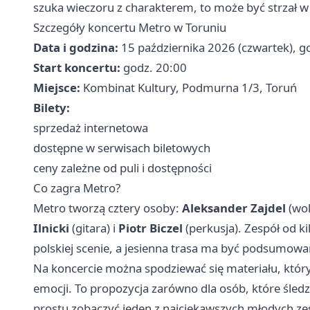
szuka wieczoru z charakterem, to może być strzał w 
Szczegóły koncertu Metro w Toruniu
Data i godzina:
15 października 2026 (czwartek), g
Start koncertu:
godz. 20:00
Miejsce:
Kombinat Kultury, Podmurna 1/3, Toruń
Bilety:
sprzedaż internetowa
dostępne w serwisach biletowych
ceny zależne od puli i dostępności
Co zagra Metro?
Metro tworzą cztery osoby:
Aleksander Zajdel
(wok
Ilnicki
(gitara) i
Piotr Biczel
(perkusja). Zespół od 
polskiej scenie, a jesienna trasa ma być podsumowa
Na koncercie można spodziewać się materiału, któr
emocji. To propozycja zarówno dla osób, które śledz
prostu zobaczyć jeden z najciekawszych młodych z