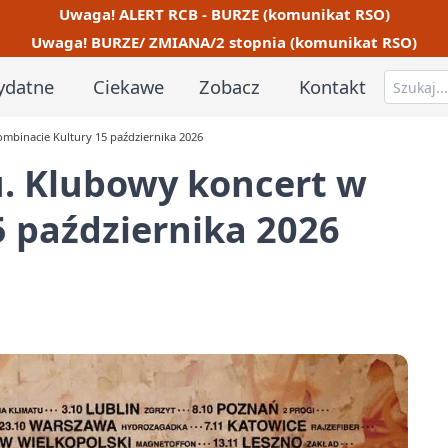
Uwaga! ALERT RCB - BURZE (komunikat RSO)
Uwaga! BURZE/ ZMIANA/2 stopnia (komunikat RSO)
ydatne
Ciekawe
Zobacz
Kontakt
mbinacie Kultury 15 października 2026
u. Klubowy koncert w
 października 2026