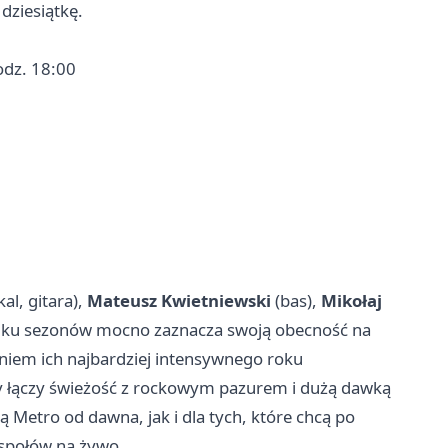
dziesiątkę.
odz. 18:00
al, gitara),
Mateusz Kwietniewski
(bas),
Mikołaj
kilku sezonów mocno zaznacza swoją obecność na
niem ich najbardziej intensywnego roku
y łączy świeżość z rockowym pazurem i dużą dawką
ą Metro od dawna, jak i dla tych, które chcą po
espołów na żywo.