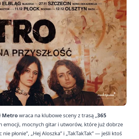
ł
Metro
wraca na klubowe sceny z trasą „
365
en emocji, mocnych gitar i utworów, które już dobrze
nie płonie”, „Hej Aloszka” i „TakTakTak” — jeśli ktoś