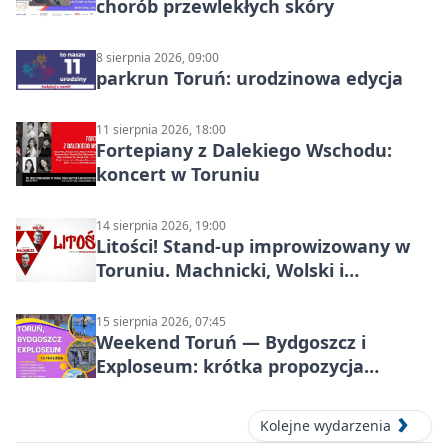
chorób przewlekłych skóry
8 sierpnia 2026, 09:00
parkrun Toruń: urodzinowa edycja
11 sierpnia 2026, 18:00
Fortepiany z Dalekiego Wschodu:
koncert w Toruniu
14 sierpnia 2026, 19:00
Litości! Stand-up improwizowany w
Toruniu. Machnicki, Wolski i
Kasparek w Dwa Światy
15 sierpnia 2026, 07:45
Weekend Toruń — Bydgoszcz i
Exploseum: krótka propozycja
wyjazdu
Kolejne wydarzenia