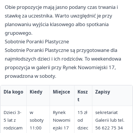
Obie propozycje mają jasno podany czas trwania i
stawkę za uczestnika. Warto uwzględnić je przy
planowaniu wyjścia klasowego albo spotkania
grupowego.
Sobotnie Poranki Plastyczne
Sobotnie Poranki Plastyczne są przygotowane dla
najmłodszych dzieci i ich rodziców. To weekendowa
propozycja w galerii przy Rynek Nowomiejski 17,
prowadzona w soboty.
Dla kogo
Kiedy
Miejsce
Kosz
Zapisy
t
Dzieci 3-
w
Rynek
15 zł
sekretariat
5 lat z
soboty
Nowomi
od
Galerii lub tel.
rodzicam
11:00
ejski 17
dziec
56 622 75 34