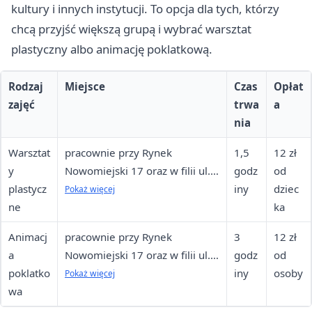
kultury i innych instytucji. To opcja dla tych, którzy
chcą przyjść większą grupą i wybrać warsztat
plastyczny albo animację poklatkową.
Rodzaj
Miejsce
Czas
Opłat
zajęć
trwa
a
nia
Warsztat
pracownie przy Rynek
1,5
12 zł
y
Nowomiejski 17 oraz w filii ul.
godz
od
plastycz
Kościuszki 75-77
iny
dziec
Pokaż więcej
ne
ka
Animacj
pracownie przy Rynek
3
12 zł
a
Nowomiejski 17 oraz w filii ul.
godz
od
poklatko
Kościuszki 75-77
iny
osoby
Pokaż więcej
wa