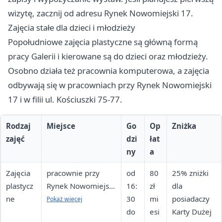
wizytę, zacznij od adresu Rynek Nowomiejski 17.
Zajęcia stałe dla dzieci i młodzieży
Popołudniowe zajęcia plastyczne są główną formą
pracy Galerii i kierowane są do dzieci oraz młodzieży.
Osobno działa też pracownia komputerowa, a zajęcia
odbywają się w pracowniach przy Rynek Nowomiejski
17 i w filii ul. Kościuszki 75-77.
Rodzaj
Miejsce
Go
Op
Zniżka
zajęć
dzi
łat
ny
a
Zajęcia
pracownie przy
od
80
25% zniżki
plastycz
Rynek Nowomiejski
16:
zł
dla
ne
17 oraz w filii ul.
30
mi
posiadaczy
Pokaż więcej
Kościuszki 75-77
do
esi
Karty Dużej