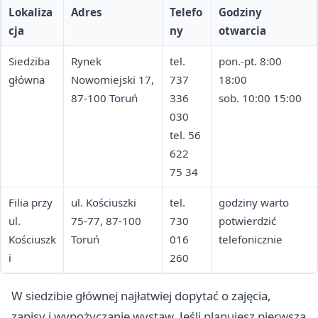
Lokaliza
Adres
Telefo
Godziny
cja
ny
otwarcia
Siedziba
Rynek
tel.
pon.-pt. 8:00
główna
Nowomiejski 17,
737
18:00
87-100 Toruń
336
sob. 10:00 15:00
030
tel. 56
622
75 34
Filia przy
ul. Kościuszki
tel.
godziny warto
ul.
75-77, 87-100
730
potwierdzić
Kościuszk
Toruń
016
telefonicznie
i
260
W siedzibie głównej najłatwiej dopytać o zajęcia,
zapisy i wypożyczanie wystaw. Jeśli planujesz pierwszą