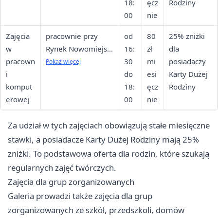
18:
ęcz
Rodziny
00
nie
Zajęcia
pracownie przy
od
80
25% zniżki
w
Rynek Nowomiejski
16:
zł
dla
pracown
17 oraz w filii ul.
30
mi
posiadaczy
Pokaż więcej
i
Kościuszki 75-77
do
esi
Karty Dużej
komput
18:
ęcz
Rodziny
erowej
00
nie
Za udział w tych zajęciach obowiązują stałe miesięczne
stawki, a posiadacze Karty Dużej Rodziny mają 25%
zniżki. To podstawowa oferta dla rodzin, które szukają
regularnych zajęć twórczych.
Zajęcia dla grup zorganizowanych
Galeria prowadzi także zajęcia dla grup
zorganizowanych ze szkół, przedszkoli, domów