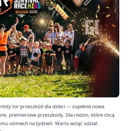
tnisty tor przeszkód dla dzieci — zupełnie nowa
jne, premierowe przeszkody. Dla rodzin, które chcą
mu uśmiech na tydzień. Warto wziąć udział. ‍