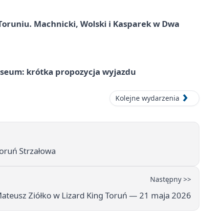
Toruniu. Machnicki, Wolski i Kasparek w Dwa
seum: krótka propozycja wyjazdu
Kolejne wydarzenia
Toruń Strzałowa
Następny >>
ateusz Ziółko w Lizard King Toruń — 21 maja 2026