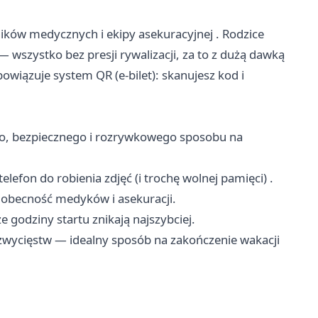
ików medycznych i ekipy asekuracyjnej . Rodzice
 wszystko bez presji rywalizacji, za to z dużą dawką
wiązuje system QR (e-bilet): skanujesz kod i
ego, bezpiecznego i rozrywkowego sposobu na
elefon do robienia zdjęć (i trochę wolnej pamięci) .
, obecność medyków i asekuracji.
ze godziny startu znikają najszybciej.
 zwycięstw — idealny sposób na zakończenie wakacji