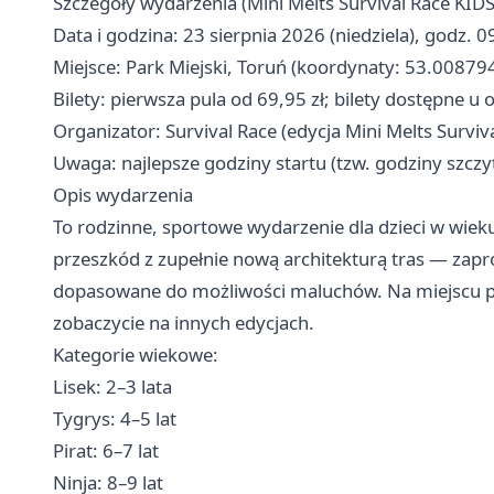
Szczegóły wydarzenia (Mini Melts Survival Race KIDS
Data i godzina: 23 sierpnia 2026 (niedziela), godz. 
Miejsce: Park Miejski, Toruń (koordynaty: 53.008
Bilety: pierwsza pula od 69,95 zł; bilety dostępne u 
Organizator: Survival Race (edycja Mini Melts Surviv
Uwaga: najlepsze godziny startu (tzw. godziny szczyt
Opis wydarzenia
To rodzinne, sportowe wydarzenie dla dzieci w wieku
przeszkód z zupełnie nową architekturą tras — zapro
dopasowane do możliwości maluchów. Na miejscu po
zobaczycie na innych edycjach.
Kategorie wiekowe:
Lisek: 2–3 lata
Tygrys: 4–5 lat
Pirat: 6–7 lat ‍
Ninja: 8–9 lat