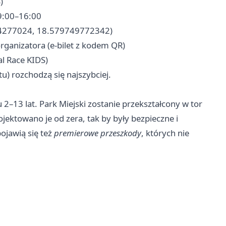
)
09:00–16:00
794277024, 18.579749772342)
organizatora (e-bilet z kodem QR)
al Race KIDS)
u) rozchodzą się najszybciej.
 2–13 lat. Park Miejski zostanie przekształcony w tor
jektowano je od zera, tak by były bezpieczne i
jawią się też
premierowe przeszkody
, których nie