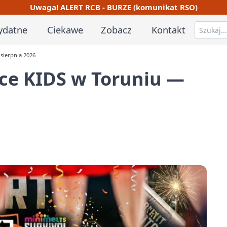
Uwaga! ALERT RCB - BURZE (komunikat RSO)
ydatne
Ciekawe
Zobacz
Kontakt
 sierpnia 2026
ace KIDS w Toruniu —