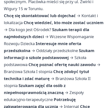
społecznym. Placówka mieści się przy ul. Żwirki i
Wigury 15 w Toruniu.
Chcę się skontaktować lub dojechać
→
Kontakt i
lokalizacja
Chcę wiedzieć, kto może zostać uczniem
→
Dla kogo jest Ośrodek?
Szukam terapii dla
najmłodszych dzieci
→
Wczesne Wspomaganie
Rozwoju Dziecka
Interesuje mnie oferta
przedszkolna
→
Oddziały przedszkolne
Szukam
informacji o szkole podstawowej
→
Szkoła
podstawowa
Chcę poznać ofertę nauki zawodu
→
Branżowa Szkoła I stopnia
Chcę zdobyć tytuł
technika i zdać maturę
→
Branżowa Szkoła II
stopnia
Szukam zajęć dla osób z
niepełnosprawnością znaczną
→
Zespoły
edukacyjno-terapeutyczne
Potrzebuję
zakwaterowania dla ucznia
→
Internat
Chcę