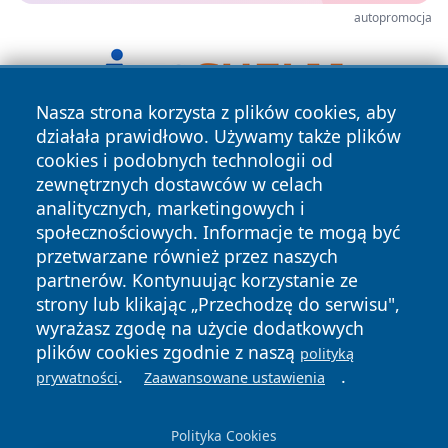
autopromocja
Nasza strona korzysta z plików cookies, aby
działała prawidłowo. Używamy także plików
cookies i podobnych technologii od
zewnętrznych dostawców w celach
analitycznych, marketingowych i
społecznościowych. Informacje te mogą być
przetwarzane również przez naszych
Copyright © 2026 halotorun.pl Wszystkie prawa zastrzeżone.
partnerów. Kontynuując korzystanie ze
strony lub klikając „Przechodzę do serwisu",
wyrażasz zgodę na użycie dodatkowych
Polityka
Polityka
News
Autorzy
plików cookies zgodnie z naszą
polityką
Prywatności
Cookies
.
.
prywatności
Zaawansowane ustawienia
Polityka Cookies