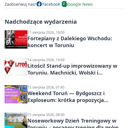
Zaobserwuj nas!
Facebook
Google News
Nadchodzące wydarzenia
11 sierpnia 2026, 18:00
Fortepiany z Dalekiego Wschodu:
koncert w Toruniu
14 sierpnia 2026, 19:00
Litości! Stand-up improwizowany w
Toruniu. Machnicki, Wolski i
Kasparek w Dwa Światy
15 sierpnia 2026, 07:45
Weekend Toruń — Bydgoszcz i
Exploseum: krótka propozycja
wyjazdu
15 sierpnia 2026, 08:00
Noseworkowy Dzień Treningowy w
Toruniu – poranny trening dla psów