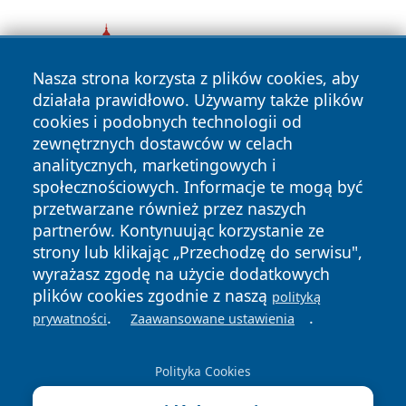
Nasza strona korzysta z plików cookies, aby
działała prawidłowo. Używamy także plików
cookies i podobnych technologii od
zewnętrznych dostawców w celach
analitycznych, marketingowych i
społecznościowych. Informacje te mogą być
przetwarzane również przez naszych
Copyright © 2026 halotorun.pl Wszystkie prawa zastrzeżone.
partnerów. Kontynuując korzystanie ze
strony lub klikając „Przechodzę do serwisu",
wyrażasz zgodę na użycie dodatkowych
Polityka
Polityka
News
Autorzy
plików cookies zgodnie z naszą
polityką
Prywatności
Cookies
.
.
prywatności
Zaawansowane ustawienia
Polityka Cookies