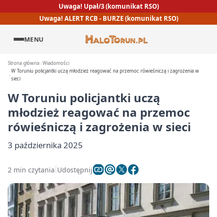
Uwaga! Upał/3 (komunikat RSO)
Uwaga! ALERT RCB - BURZE (komunikat RSO)
MENU
Strona główna
Wiadomości
W Toruniu policjantki uczą młodzież reagować na przemoc rówieśniczą i zagrożenia w
sieci
W Toruniu policjantki uczą
młodzież reagować na przemoc
rówieśniczą i zagrożenia w sieci
3 października 2025
2 min czytania
Udostępnij