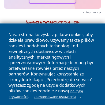
autopromocja
Nasza strona korzysta z plików cookies, aby
działała prawidłowo. Używamy także plików
cookies i podobnych technologii od
zewnętrznych dostawców w celach
analitycznych, marketingowych i
społecznościowych. Informacje te mogą być
Copyright © 2026 halotorun.pl Wszystkie prawa zastrzeżone.
przetwarzane również przez naszych
partnerów. Kontynuując korzystanie ze
strony lub klikając „Przechodzę do serwisu",
Polityka
Polityka
News
Autorzy
wyrażasz zgodę na użycie dodatkowych
Prywatności
Cookies
plików cookies zgodnie z naszą
polityką
.
.
prywatności
Zaawansowane ustawienia