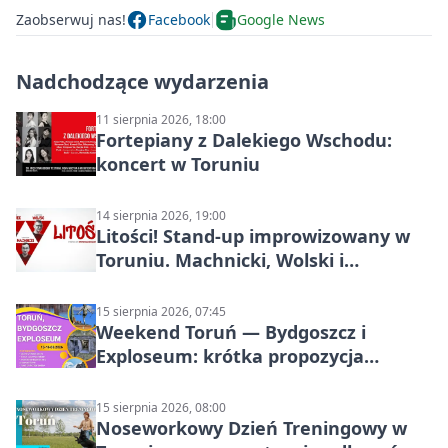
Zaobserwuj nas!
Facebook
Google News
Nadchodzące wydarzenia
11 sierpnia 2026, 18:00
Fortepiany z Dalekiego Wschodu:
koncert w Toruniu
14 sierpnia 2026, 19:00
Litości! Stand-up improwizowany w
Toruniu. Machnicki, Wolski i
Kasparek w Dwa Światy
15 sierpnia 2026, 07:45
Weekend Toruń — Bydgoszcz i
Exploseum: krótka propozycja
wyjazdu
15 sierpnia 2026, 08:00
Noseworkowy Dzień Treningowy w