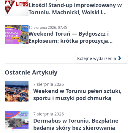
Litości! Stand-up improwizowany w
Toruniu. Machnicki, Wolski i
Kasparek w Dwa Światy
15 sierpnia 2026, 07:45
Weekend Toruń — Bydgoszcz i
Exploseum: krótka propozycja
wyjazdu
Kolejne wydarzenia
Ostatnie Artykuły
7 sierpnia 2026
Weekend w Toruniu pełen sztuki,
sportu i muzyki pod chmurką
7 sierpnia 2026
Dermabus w Toruniu. Bezpłatne
badania skóry bez skierowania