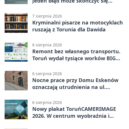
Jeden błąd może skończyć się
utratą przyczepności
7 sierpnia 2026
Kryminalni pisarze na motocyklach
ruszają z Torunia dla Dawida
6 sierpnia 2026
Remont bez własnego transportu.
Toruń wydał tysiące worków BIG
BAG
6 sierpnia 2026
Nocne prace przy Domu Eskenów
oznaczają utrudnienia na ul.
Ciasnej
6 sierpnia 2026
Nowy plakat ToruńCAMERIMAGE
2026. W centrum wyobraźnia i
filmowe spotkania