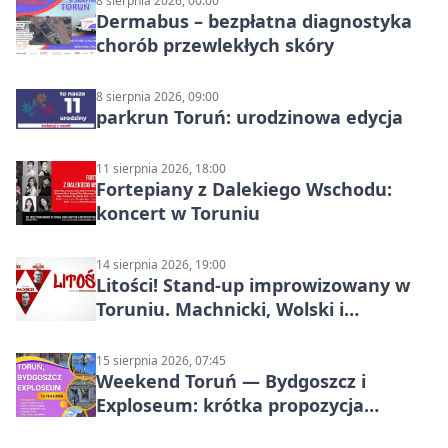
8 sierpnia 2026, 00:00
Dermabus – bezpłatna diagnostyka
chorób przewlekłych skóry
8 sierpnia 2026, 09:00
parkrun Toruń: urodzinowa edycja
11 sierpnia 2026, 18:00
Fortepiany z Dalekiego Wschodu:
koncert w Toruniu
14 sierpnia 2026, 19:00
Litości! Stand-up improwizowany w
Toruniu. Machnicki, Wolski i
Kasparek w Dwa Światy
15 sierpnia 2026, 07:45
Weekend Toruń — Bydgoszcz i
Exploseum: krótka propozycja
wyjazdu