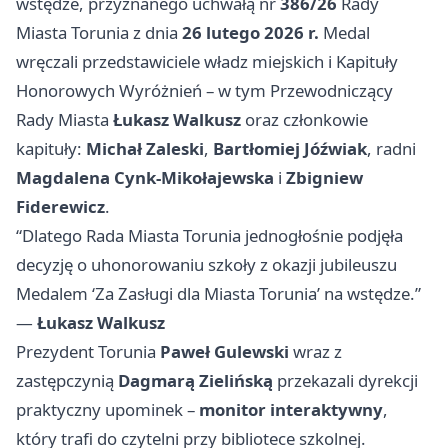
wstędze, przyznanego uchwałą nr
386/26
Rady
Miasta Torunia z dnia
26 lutego 2026 r.
Medal
wręczali przedstawiciele władz miejskich i Kapituły
Honorowych Wyróżnień – w tym Przewodniczący
Rady Miasta
Łukasz Walkusz
oraz członkowie
kapituły:
Michał Zaleski
,
Bartłomiej Jóźwiak
, radni
Magdalena Cynk-Mikołajewska
i
Zbigniew
Fiderewicz
.
“Dlatego Rada Miasta Torunia jednogłośnie podjęła
decyzję o uhonorowaniu szkoły z okazji jubileuszu
Medalem ‘Za Zasługi dla Miasta Torunia’ na wstędze.”
—
Łukasz Walkusz
Prezydent Torunia
Paweł Gulewski
wraz z
zastępczynią
Dagmarą Zielińską
przekazali dyrekcji
praktyczny upominek –
monitor interaktywny
,
który trafi do czytelni przy bibliotece szkolnej.