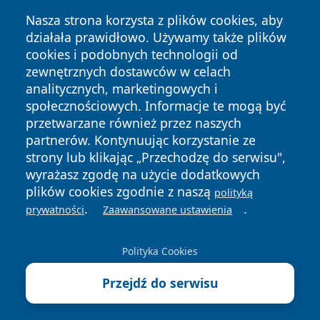
Nasza strona korzysta z plików cookies, aby
działała prawidłowo. Używamy także plików
cookies i podobnych technologii od
zewnętrznych dostawców w celach
analitycznych, marketingowych i
społecznościowych. Informacje te mogą być
przetwarzane również przez naszych
partnerów. Kontynuując korzystanie ze
Copyright © 2026 halotorun.pl Wszystkie prawa zastrzeżone.
strony lub klikając „Przechodzę do serwisu",
wyrażasz zgodę na użycie dodatkowych
plików cookies zgodnie z naszą
polityką
Polityka
Polityka
.
.
prywatności
Zaawansowane ustawienia
News
Autorzy
Prywatności
Cookies
Polityka Cookies
Przejdź do serwisu