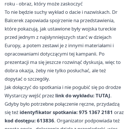
roku - obraz, który może zaskoczyć
To nie będzie suchy wykład o dacie i nazwiskach. Dr
Balcerek zapowiada spojrzenie na przedstawienia,
które pokazują, jak ustawione były wojska tureckie
przed jednym z najsłynniejszych starć w dziejach
Europy, a potem zestawi je z innymi materiałami i
opracowaniami dotyczącymi tej kampanii. Po
prezentacji ma się jeszcze rozwinąć dyskusja, więc to
dobra okazja, żeby nie tylko posłuchać, ale też
dopytać o szczegóły.
Jak dołączyć do spotkania i nie pogubić się po drodze
Wystarczy wejść przez
link do wykładu:
TUTAJ
.
Gdyby było potrzebne połączenie ręczne, przydadzą
się też
identyfikator spotkania: 975 1367 2181
oraz
kod dostępu: 613836
. Organizator podpowiada też
prostą opcję - dołączenie działa z przeglądarki, więc