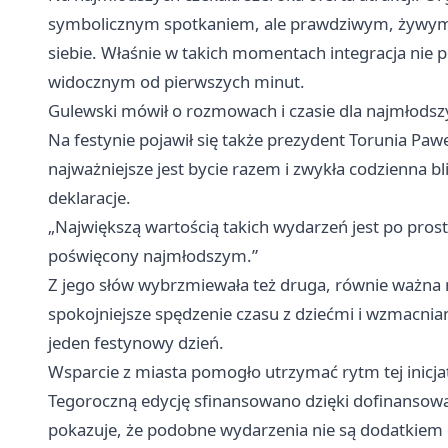
symbolicznym spotkaniem, ale prawdziwym, żywym 
siebie. Właśnie w takich momentach integracja nie p
widocznym od pierwszych minut.
Gulewski mówił o rozmowach i czasie dla najmłodsz
Na festynie pojawił się także prezydent Torunia Paw
najważniejsze jest bycie razem i zwykła codzienna bli
deklaracje.
„Największą wartością takich wydarzeń jest po pros
poświęcony najmłodszym.”
Z jego słów wybrzmiewała też druga, równie ważna m
spokojniejsze spędzenie czasu z dziećmi i wzmacniani
jeden festynowy dzień.
Wsparcie z miasta pomogło utrzymać rytm tej inicj
Tegoroczną edycję sfinansowano dzięki dofinansowa
pokazuje, że podobne wydarzenia nie są dodatkiem d