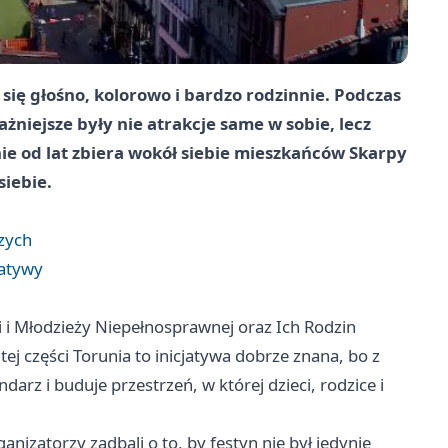
 się głośno, kolorowo i bardzo rodzinnie. Podczas
żniejsze były nie atrakcje same w sobie, lecz
ie od lat zbiera wokół siebie mieszkańców Skarpy
siebie.
zych
jatywy
 i Młodzieży Niepełnosprawnej oraz Ich Rodzin
ej części Torunia to inicjatywa dobrze znana, bo z
darz i buduje przestrzeń, w której dzieci, rodzice i
anizatorzy zadbali o to, by festyn nie był jedynie