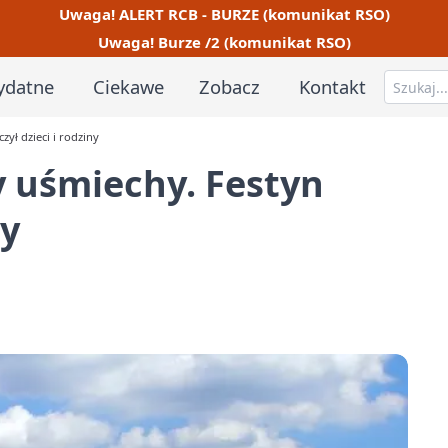
Uwaga! ALERT RCB - BURZE (komunikat RSO)
Uwaga! Burze /2 (komunikat RSO)
ydatne
Ciekawe
Zobacz
Kontakt
ył dzieci i rodziny
y uśmiechy. Festyn
ny