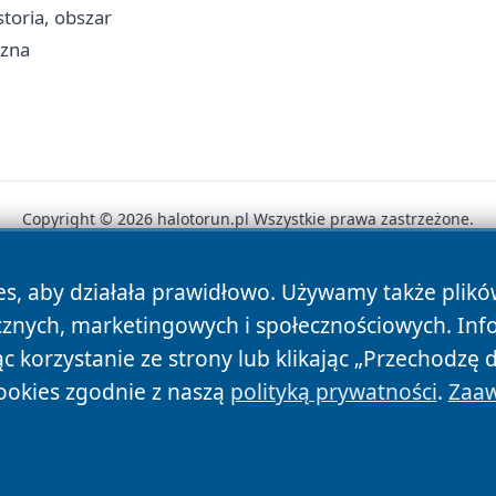
storia, obszar
czna
Copyright © 2026 halotorun.pl Wszystkie prawa zastrzeżone.
es, aby działała prawidłowo. Używamy także plik
News
Autorzy
Polityka Prywatności
Polityka Cookie
cznych, marketingowych i społecznościowych. Inf
 korzystanie ze strony lub klikając „Przechodzę 
ookies zgodnie z naszą
polityką prywatności
.
Zaaw