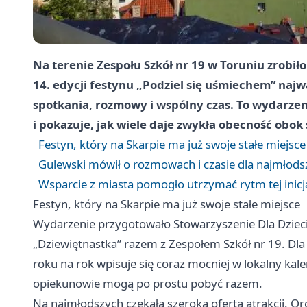
Na terenie Zespołu Szkół nr 19 w Toruniu zrobiło
14. edycji festynu „Podziel się uśmiechem” najwa
spotkania, rozmowy i wspólny czas. To wydarzen
i pokazuje, jak wiele daje zwykła obecność obok 
Festyn, który na Skarpie ma już swoje stałe miejsce
Gulewski mówił o rozmowach i czasie dla najmłods
Wsparcie z miasta pomogło utrzymać rytm tej inic
Festyn, który na Skarpie ma już swoje stałe miejsce
Wydarzenie przygotowało Stowarzyszenie Dla Dzieci
„Dziewiętnastka” razem z Zespołem Szkół nr 19. Dla t
roku na rok wpisuje się coraz mocniej w lokalny kalen
opiekunowie mogą po prostu pobyć razem.
Na najmłodszych czekała szeroka oferta atrakcji. Org