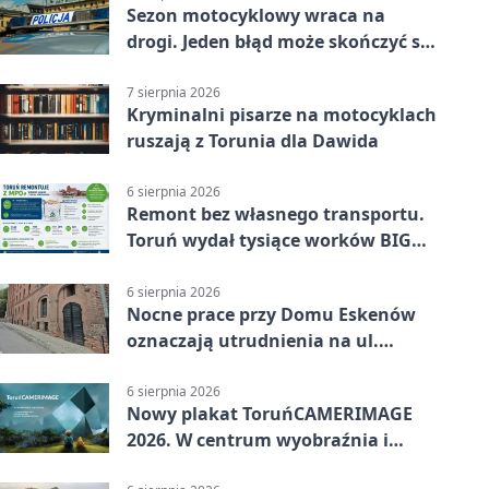
Sezon motocyklowy wraca na
drogi. Jeden błąd może skończyć się
utratą przyczepności
7 sierpnia 2026
Kryminalni pisarze na motocyklach
ruszają z Torunia dla Dawida
6 sierpnia 2026
Remont bez własnego transportu.
Toruń wydał tysiące worków BIG
BAG
6 sierpnia 2026
Nocne prace przy Domu Eskenów
oznaczają utrudnienia na ul.
Ciasnej
6 sierpnia 2026
Nowy plakat ToruńCAMERIMAGE
2026. W centrum wyobraźnia i
filmowe spotkania