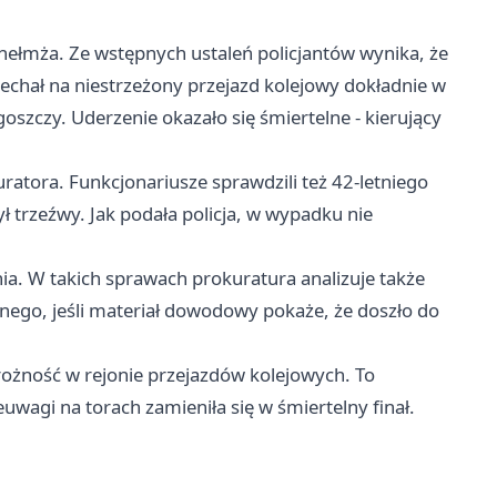
hełmża. Ze wstępnych ustaleń policjantów wynika, że
hał na niestrzeżony przejazd kolejowy dokładnie w
goszczy
. Uderzenie okazało się śmiertelne - kierujący
ratora. Funkcjonariusze sprawdzili też 42-letniego
trzeźwy. Jak podała policja, w wypadku nie
nia. W takich sprawach prokuratura analizuje także
nego, jeśli materiał dowodowy pokaże, że doszło do
rożność w rejonie przejazdów kolejowych. To
euwagi na torach zamieniła się w śmiertelny finał.