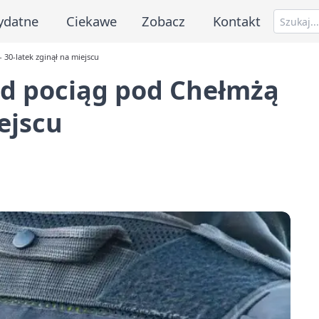
ydatne
Ciekawe
Zobacz
Kontakt
30-latek zginął na miejscu
d pociąg pod Chełmżą
iejscu