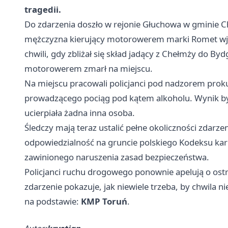
tragedii.
Do zdarzenia doszło w rejonie Głuchowa w gminie C
mężczyzna kierujący motorowerem marki Romet wjec
chwili, gdy zbliżał się skład jadący z Chełmży do
Byd
motorowerem zmarł na miejscu.
Na miejscu pracowali policjanci pod nadzorem proku
prowadzącego pociąg pod kątem alkoholu. Wynik był 
ucierpiała żadna inna osoba.
Śledczy mają teraz ustalić pełne okoliczności zdarze
odpowiedzialność na gruncie polskiego Kodeksu kar
zawinionego naruszenia zasad bezpieczeństwa.
Policjanci ruchu drogowego ponownie apelują o ost
zdarzenie pokazuje, jak niewiele trzeba, by chwila ni
na podstawie:
KMP Toruń
.