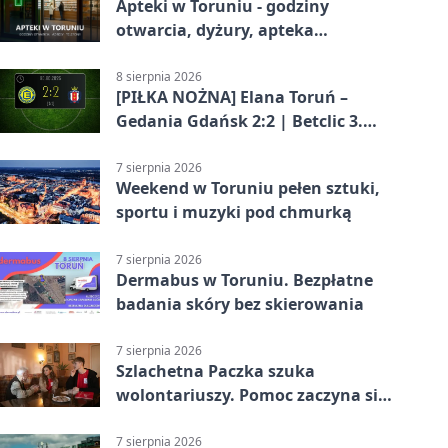
Apteki w Toruniu - godziny
otwarcia, dyżury, apteka
całodobowa
8 sierpnia 2026
[PIŁKA NOŻNA] Elana Toruń –
Gedania Gdańsk 2:2 | Betclic 3.
Liga Grupa 2 (Grupa II)
7 sierpnia 2026
Weekend w Toruniu pełen sztuki,
sportu i muzyki pod chmurką
7 sierpnia 2026
Dermabus w Toruniu. Bezpłatne
badania skóry bez skierowania
7 sierpnia 2026
Szlachetna Paczka szuka
wolontariuszy. Pomoc zaczyna się
od spotkania
7 sierpnia 2026