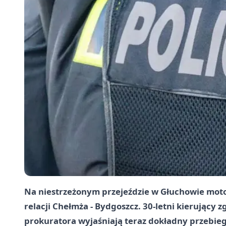
Na niestrzeżonym przejeździe w Głuchowie moto
relacji Chełmża - Bydgoszcz. 30-letni kierujący 
prokuratora wyjaśniają teraz dokładny przebieg