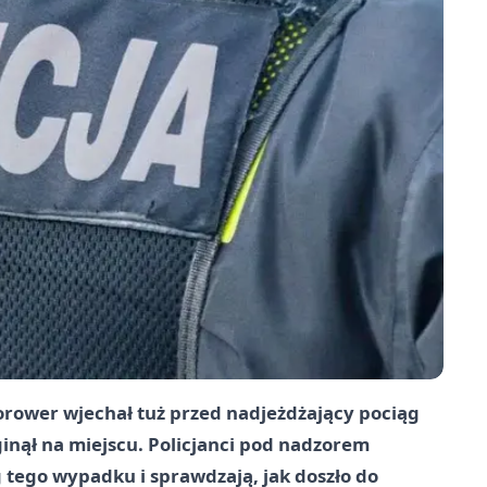
rower wjechał tuż przed nadjeżdżający pociąg
zginął na miejscu. Policjanci pod nadzorem
 tego wypadku i sprawdzają, jak doszło do