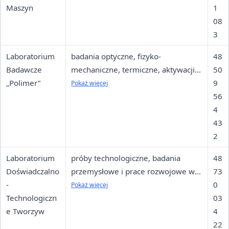
Maszyn
1
08
3
Laboratorium
badania optyczne, fizyko-
48
Badawcze
mechaniczne, termiczne, aktywacji
50
„Polimer”
folii, mikrobiologiczne i
9
Pokaż więcej
biodegradacji
56
4
43
2
Laboratorium
próby technologiczne, badania
48
Doświadczalno
przemysłowe i prace rozwojowe w
73
-
przetwórstwie oraz recyklingu
0
Pokaż więcej
Technologiczn
tworzyw polimerowych
03
e Tworzyw
4
22