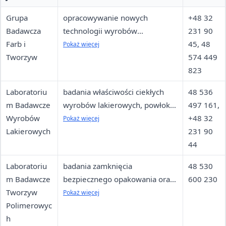
Grupa
opracowywanie nowych
+48 32
Badawcza
technologii wyrobów
231 90
Farb i
lakierowych o wymaganych
45, 48
Pokaż więcej
Tworzyw
właściwościach na różne
574 449
podłoża
823
Laboratoriu
badania właściwości ciekłych
48 536
m Badawcze
wyrobów lakierowych, powłok i
497 161,
Wyrobów
zawartości lotnych związków
+48 32
Pokaż więcej
Lakierowych
organicznych (VOC)
231 90
44
Laboratoriu
badania zamknięcia
48 530
m Badawcze
bezpiecznego opakowania oraz
600 230
Tworzyw
właściwości termicznych
Pokaż więcej
Polimerowyc
polimerów z użyciem DSC i TGA
h