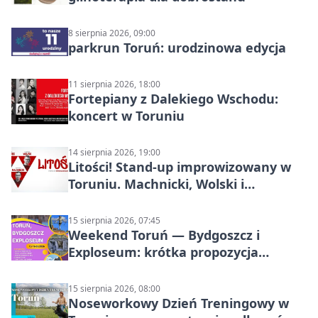
8 sierpnia 2026, 09:00
parkrun Toruń: urodzinowa edycja
11 sierpnia 2026, 18:00
Fortepiany z Dalekiego Wschodu:
koncert w Toruniu
14 sierpnia 2026, 19:00
Litości! Stand-up improwizowany w
Toruniu. Machnicki, Wolski i
Kasparek w Dwa Światy
15 sierpnia 2026, 07:45
Weekend Toruń — Bydgoszcz i
Exploseum: krótka propozycja
wyjazdu
15 sierpnia 2026, 08:00
Noseworkowy Dzień Treningowy w