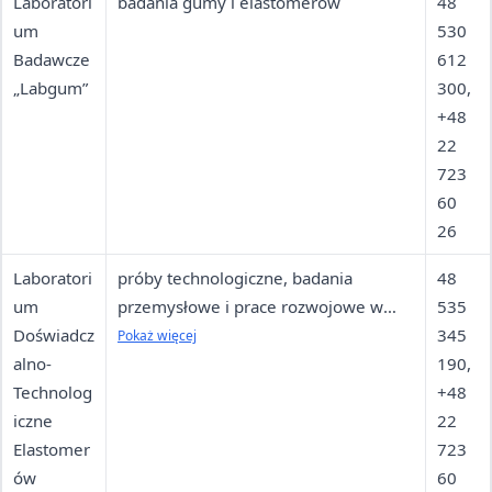
Laboratori
badania gumy i elastomerów
48
um
530
Badawcze
612
„Labgum”
300,
+48
22
723
60
26
Laboratori
próby technologiczne, badania
48
um
przemysłowe i prace rozwojowe w
535
Doświadcz
skali półtechnicznej oraz produkcja
345
Pokaż więcej
alno-
doświadczalna wytwarzania i
190,
Technolog
recyklingu mieszanek, wyrobów i
+48
iczne
granulatów z gumy
22
Elastomer
723
ów
60