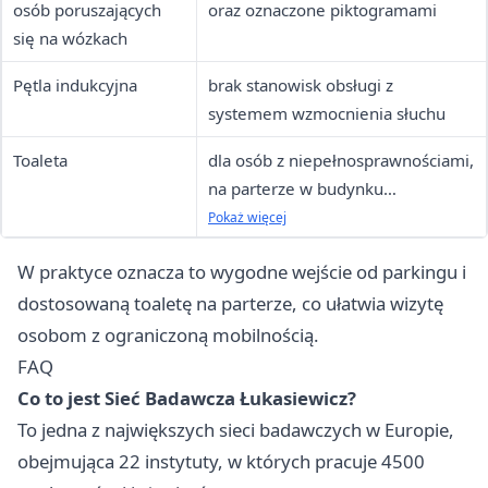
osób poruszających
oraz oznaczone piktogramami
się na wózkach
Pętla indukcyjna
brak stanowisk obsługi z
systemem wzmocnienia słuchu
Toaleta
dla osób z niepełnosprawnościami,
na parterze w budynku
oznaczonym literą „C”
Pokaż więcej
W praktyce oznacza to wygodne wejście od parkingu i
dostosowaną toaletę na parterze, co ułatwia wizytę
osobom z ograniczoną mobilnością.
FAQ
Co to jest Sieć Badawcza Łukasiewicz?
To jedna z największych sieci badawczych w Europie,
obejmująca 22 instytuty, w których pracuje 4500