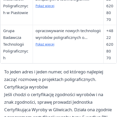
Poligraficznyc
poligraficznymi
620
Pokaż więcej
h w Piastowie
80
70
Grupa
opracowywanie nowych technologii
+48
Badawcza
wyrobów poligraficznych o
22
Technologii
wymaganych właściwościach na
620
Pokaż więcej
Poligraficznyc
różne podłoża
80
h
70
To jeden adres i jeden numer, od którego najlepiej
zacząć rozmowę o projektach poligraficznych.
Certyfikacja wyrobów
Jeśli chodzi o certyfikację zgodności wyrobów i na
znak zgodności, sprawę prowadzi Jednostka
Certyfikująca Wyroby w Gliwicach. Działa ona zgodnie