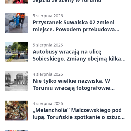
zejściu ze sceny w Toruniu
5 sierpnia 2026
Przystanek Suwalska 02 zmieni
miejsce. Powodem przebudowa
Olsztyńskiej
5 sierpnia 2026
Autobusy wracają na ulicę
Sobieskiego. Zmiany obejmą kilka
linii
4 sierpnia 2026
Nie tylko wielkie nazwiska. W
Toruniu wracają fotografowie
drugiego planu
4 sierpnia 2026
„Melancholia” Malczewskiego pod
lupą. Toruńskie spotkanie o sztuce i
historii