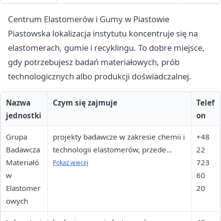
Centrum Elastomerów i Gumy w Piastowie
Piastowska lokalizacja instytutu koncentruje się na
elastomerach, gumie i recyklingu. To dobre miejsce,
gdy potrzebujesz badań materiałowych, prób
technologicznych albo produkcji doświadczalnej.
Nazwa
Czym się zajmuje
Telef
jednostki
on
Grupa
projekty badawcze w zakresie chemii i
+48
Badawcza
technologii elastomerów, przede
22
Materiałó
wszystkim dla przemysłu gumowego,
723
Pokaż więcej
w
w tym recykling materiałów
60
Elastomer
polimerowych
20
owych