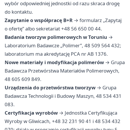
wybór odpowiedniej jednostki od razu skraca drogę
do kontaktu.
Zapytanie o współpracę B+R
→ formularz „Zapytaj
o ofertę” albo sekretariat +48 56 650 00 44.
Badania tworzyw polimerowych w Toruniu
→
Laboratorium Badawcze „Polimer”, 48 509 564 432;
laboratorium ma akredytację PCA nr AB 1376.
Nowe materiały i modyfikacja polimerów
→ Grupa
Badawcza Przetwórstwa Materiałów Polimerowych,
48 605 609 849.
Urządzenia do przetwórstwa tworzyw
→ Grupa
Badawcza Technologii i Budowy Maszyn, 48 534 431
083.
Certyfikacja wyrobów
→ Jednostka Certyfikująca
Wyroby w Gliwicach, +48 32 231 90 41 i 48 534 432
070; działa w programie certyfikacji wyrobu typu 5.