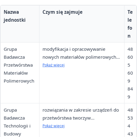
Nazwa
Czym się zajmuje
Te
jednostki
le
fo
n
Grupa
modyfikacja i opracowywanie
48
Badawcza
nowych materiałów polimerowych
60
Przetwórstwa
opartych na polimerach
5
Pokaż więcej
Materiałów
syntetycznych oraz
60
Polimerowych
biodegradowalnych
9
84
9
Grupa
rozwiązania w zakresie urządzeń do
48
Badawcza
przetwórstwa tworzyw
53
Technologii i
polimerowych
4
Pokaż więcej
Budowy
43