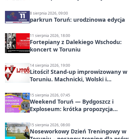
8 sierpnia 2026, 09:00
parkrun Toruń: urodzinowa edycja
11 sierpnia 2026, 18:00
Fortepiany z Dalekiego Wschodu:
koncert w Toruniu
14 sierpnia 2026, 19:00
Litości! Stand-up improwizowany w
Toruniu. Machnicki, Wolski i
Kasparek w Dwa Światy
15 sierpnia 2026, 07:45
Weekend Toruń — Bydgoszcz i
Exploseum: krótka propozycja
wyjazdu
15 sierpnia 2026, 08:00
Noseworkowy Dzień Treningowy w
Toruniu – poranny trening dla psów