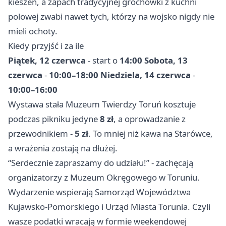
kieszeń, a zapach tradycyjnej grochówki z kuchni
polowej zwabi nawet tych, którzy na wojsko nigdy nie
mieli ochoty.
Kiedy przyjść i za ile
Piątek, 12 czerwca
- start o
14:00
Sobota, 13
czerwca
-
10:00–18:00
Niedziela, 14 czerwca
-
10:00–16:00
Wystawa stała Muzeum Twierdzy Toruń kosztuje
podczas pikniku jedyne
8 zł
, a oprowadzanie z
przewodnikiem -
5 zł
. To mniej niż kawa na Starówce,
a wrażenia zostają na dłużej.
“Serdecznie zapraszamy do udziału!” - zachęcają
organizatorzy z Muzeum Okręgowego w Toruniu.
Wydarzenie wspierają Samorząd Województwa
Kujawsko-Pomorskiego i Urząd Miasta Torunia. Czyli
wasze podatki wracają w formie weekendowej