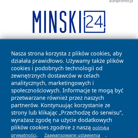
autopromocja
Nasza strona korzysta z plików cookies, aby
działała prawidłowo. Używamy także plików
cookies i podobnych technologii od
zewnętrznych dostawców w celach
analitycznych, marketingowych i
Copyright © 2026 halotorun.pl Wszystkie prawa zastrzeżone.
społecznościowych. Informacje te mogą być
przetwarzane również przez naszych
partnerów. Kontynuując korzystanie ze
Polityka
Polityka
News
Autorzy
strony lub klikając „Przechodzę do serwisu",
Prywatności
Cookies
wyrażasz zgodę na użycie dodatkowych
plików cookies zgodnie z naszą
polityką
.
.
prywatności
Zaawansowane ustawienia