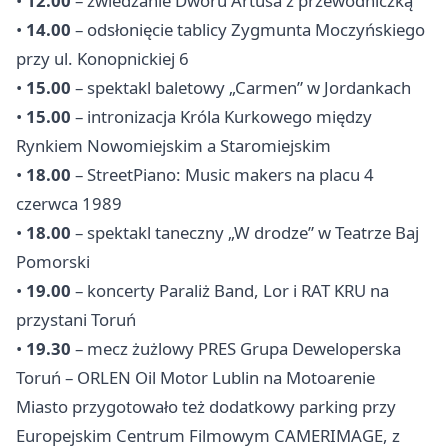
•
12.00
– zwiedzanie Dworu Artusa z przewodniczką
•
14.00
– odsłonięcie tablicy Zygmunta Moczyńskiego
przy ul. Konopnickiej 6
•
15.00
– spektakl baletowy „Carmen” w Jordankach
•
15.00
– intronizacja Króla Kurkowego między
Rynkiem Nowomiejskim a Staromiejskim
•
18.00
– StreetPiano: Music makers na placu 4
czerwca 1989
•
18.00
– spektakl taneczny „W drodze” w Teatrze Baj
Pomorski
•
19.00
– koncerty Paraliż Band, Lor i RAT KRU na
przystani Toruń
•
19.30
– mecz żużlowy PRES Grupa Deweloperska
Toruń – ORLEN Oil Motor
Lublin
na Motoarenie
Miasto przygotowało też dodatkowy parking przy
Europejskim Centrum Filmowym CAMERIMAGE, z