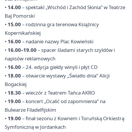
•
14.00
– spektakl „Wschód i Zachód Słonia” w Teatrze
Baj Pomorski
•
15.00
– rodzinna gra terenowa Książnicy
Kopernikańskiej
•
16.00
– nadanie nazwy Plac Kowieński
•
16.00–19.00
– spacer śladami starych szyldów i
napisów reklamowych
•
16.00
– 24. edycja giełdy winyli i płyt CD
•
18.00
– otwarcie wystawy „Światło dnia” Alicji
Bogackiej
•
18.30
– wieczór z Teatrem Tańca AKRO
•
19.00
– koncert „Ocalić od zapomnienia” na
Bulwarze Filadelfijskim
•
19.00
– finał sezonu z Kownem i Toruńską Orkiestrą
Symfoniczną w Jordankach