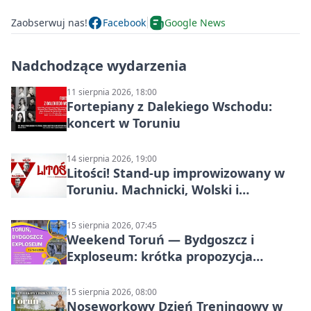
Zaobserwuj nas!
Facebook
Google News
Nadchodzące wydarzenia
11 sierpnia 2026, 18:00
Fortepiany z Dalekiego Wschodu:
koncert w Toruniu
14 sierpnia 2026, 19:00
Litości! Stand-up improwizowany w
Toruniu. Machnicki, Wolski i
Kasparek w Dwa Światy
15 sierpnia 2026, 07:45
Weekend Toruń — Bydgoszcz i
Exploseum: krótka propozycja
wyjazdu
15 sierpnia 2026, 08:00
Noseworkowy Dzień Treningowy w