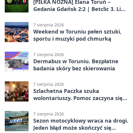
[PIŁKA NOŻNA] Elana Toruń –
Gedania Gdańsk 2:2 | Betclic 3. Liga
Grupa 2 (Grupa II)
7 sierpnia 2026
Weekend w Toruniu pełen sztuki,
sportu i muzyki pod chmurką
7 sierpnia 2026
Dermabus w Toruniu. Bezpłatne
badania skóry bez skierowania
7 sierpnia 2026
Szlachetna Paczka szuka
wolontariuszy. Pomoc zaczyna się
od spotkania
7 sierpnia 2026
Sezon motocyklowy wraca na drogi.
Jeden błąd może skończyć się