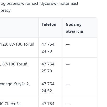
ją zgłoszenia w ramach dyżurów), natomiast
 pracy.
Telefon
Godziny
otwarcia
/129, 87-100 Toruń
47 754
—
24 70
1, 87-100 Toruń
47 754
—
25 70
wonego Krzyża 2,
47 754
—
24 52
140 Chełmża
47 754
—