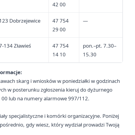
42 00
-123 Dobrzejewice
47 754
—
29 00
87-134 Zławieś
47 754
pon.–pt. 7.30–
14 10
15.30
formacje:
awach skarg i wniosków w poniedziałki w godzinach
ch w posterunku zgłoszenia kieruj do dyżurnego
2 00 lub na numery alarmowe 997/112.
iały specjalistyczne i komórki organizacyjne. Poniżej
ośrednio, gdy wiesz, który wydział prowadzi Twoją