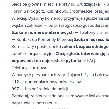
Siedziba główna mieści się przy ul. Grudziądzka 17 
Toruniu (Podgórz, Rubinkowo, Śródmieście) oraz jed
Wielkiej. Dyżurny komendy przyjmuje zgłoszenia ca
wąskim zakresie — od przestępczości gospodarczej
Szukam numerów alarmowych
→
Telefony alarm
→
Kontakt do Komendy Miejskiej
Szukam adresu lo
Komisariaty i posterunek
Szukam bezpośredniego 
komórki organizacyjne
Chcę zgłosić interwencję l
odpowiedzi na najczęstsze pytania
→
FAQ
Telefony alarmowe
W nagłych przypadkach zagrażających życiu i zdrow
112
— numer alarmowy uniwersalny
997
— bezpośrednio do policji
Pamiętaj, że nieuzasadnione zajmowanie linii alar
naprawdę jej potrzebuje.