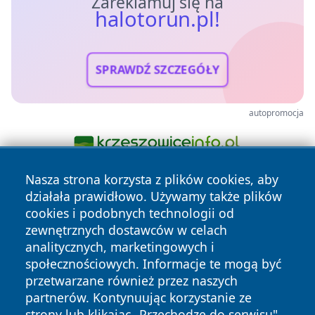
Zareklamuj się na
halotorun.pl!
SPRAWDŹ SZCZEGÓŁY
autopromocja
Nasza strona korzysta z plików cookies, aby
działała prawidłowo. Używamy także plików
cookies i podobnych technologii od
zewnętrznych dostawców w celach
analitycznych, marketingowych i
społecznościowych. Informacje te mogą być
Copyright © 2026 halotorun.pl Wszystkie prawa zastrzeżone.
przetwarzane również przez naszych
partnerów. Kontynuując korzystanie ze
strony lub klikając „Przechodzę do serwisu",