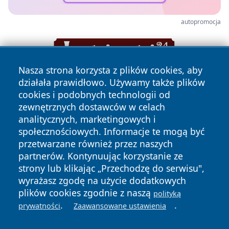
autopromocja
Nasza strona korzysta z plików cookies, aby
działała prawidłowo. Używamy także plików
cookies i podobnych technologii od
zewnętrznych dostawców w celach
analitycznych, marketingowych i
społecznościowych. Informacje te mogą być
przetwarzane również przez naszych
Copyright © 2026 halotorun.pl Wszystkie prawa zastrzeżone.
partnerów. Kontynuując korzystanie ze
strony lub klikając „Przechodzę do serwisu",
wyrażasz zgodę na użycie dodatkowych
Polityka
Polityka
News
Autorzy
plików cookies zgodnie z naszą
polityką
Prywatności
Cookies
.
.
prywatności
Zaawansowane ustawienia