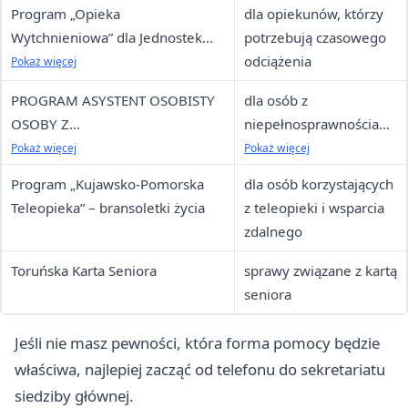
funkcjonowaniu
Program „Opieka
dla opiekunów, którzy
Wytchnieniowa” dla Jednostek
potrzebują czasowego
Samorządu Terytorialnego –
odciążenia
Pokaż więcej
edycja 2026
PROGRAM ASYSTENT OSOBISTY
dla osób z
OSOBY Z
niepełnosprawnościami
NIEPEŁNOSPRAWNOŚCIĄ dla
, które potrzebują
Pokaż więcej
Pokaż więcej
Jednostek Samorządu
pomocy w codziennych
Program „Kujawsko-Pomorska
dla osób korzystających
Terytorialnego - edycja 2026
czynnościach
Teleopieka” – bransoletki życia
z teleopieki i wsparcia
zdalnego
Toruńska Karta Seniora
sprawy związane z kartą
seniora
Jeśli nie masz pewności, która forma pomocy będzie
właściwa, najlepiej zacząć od telefonu do sekretariatu
siedziby głównej.