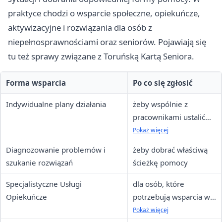
praktyce chodzi o wsparcie społeczne, opiekuńcze,
aktywizacyjne i rozwiązania dla osób z
niepełnosprawnościami oraz seniorów. Pojawiają się
tu też sprawy związane z Toruńską Kartą Seniora.
Forma wsparcia
Po co się zgłosić
Indywidualne plany działania
żeby wspólnie z
pracownikami ustalić
kolejne kroki i
Pokaż więcej
uporządkować sprawy
Diagnozowanie problemów i
żeby dobrać właściwą
szukanie rozwiązań
ścieżkę pomocy
Specjalistyczne Usługi
dla osób, które
Opiekuńcze
potrzebują wsparcia w
codziennym
Pokaż więcej