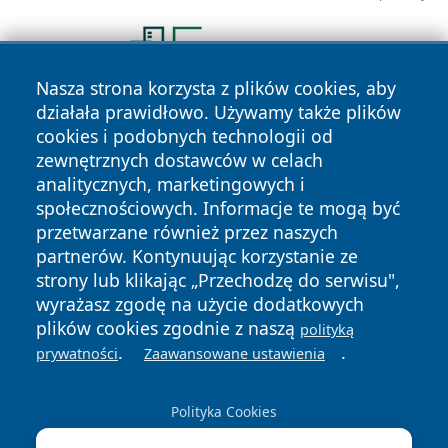
Nasza strona korzysta z plików cookies, aby
działała prawidłowo. Używamy także plików
cookies i podobnych technologii od
zewnętrznych dostawców w celach
analitycznych, marketingowych i
społecznościowych. Informacje te mogą być
przetwarzane również przez naszych
Copyright © 2026 halotorun.pl Wszystkie prawa zastrzeżone.
partnerów. Kontynuując korzystanie ze
strony lub klikając „Przechodzę do serwisu",
wyrażasz zgodę na użycie dodatkowych
Polityka
Polityka
News
Autorzy
plików cookies zgodnie z naszą
polityką
Prywatności
Cookies
.
.
prywatności
Zaawansowane ustawienia
Polityka Cookies