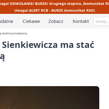
aga! ODWOŁANIE/ BURZE/ drugiego stopnia, (komunikat R
Uwaga! ALERT RCB - BURZE (komunikat RSO)
ydatne
Ciekawe
Zobacz
Kontakt
ię dzielnicą kreatywną
y Sienkiewicza ma stać
ną