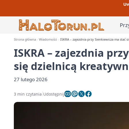
Uw
Prz
Strona główna
Wiadomości
ISKRA – zajezdnia przy Sienkiewicza ma stać s
ISKRA – zajezdnia prz
się dzielnicą kreatyw
27 lutego 2026
3 min czytania
Udostępnij