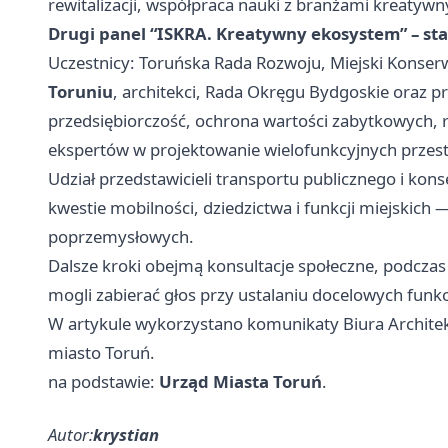
rewitalizacji, współpraca nauki z branżami kreatyw
Drugi panel “ISKRA. Kreatywny ekosystem” – star
Uczestnicy: Toruńska Rada Rozwoju, Miejski Konse
Toruniu
, architekci, Rada Okręgu Bydgoskie oraz p
przedsiębiorczość, ochrona wartości zabytkowych, 
ekspertów w projektowanie wielofunkcyjnych przest
Udział przedstawicieli transportu publicznego i kon
kwestie mobilności, dziedzictwa i funkcji miejskich —
poprzemysłowych.
Dalsze kroki obejmą konsultacje społeczne, podczas
mogli zabierać głos przy ustalaniu docelowych funkc
W artykule wykorzystano komunikaty Biura Architek
miasto Toruń.
na podstawie:
Urząd Miasta Toruń
.
Autor:
krystian