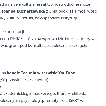
ezdni na cele kulturalne i aktywności oddolne może
.
Joanna Kucharzewska
z UMK podkreśla możliwość
ki, kultury i sztuki, ze wsparciem instytucji
ę konsultacji
ęconą ISKRZE, która ma wprowadzić interesariuszy w
tować grunt pod konsultacje społeczne. Szczegóły
z na
kanale Torunia w serwisie YouTube
.
ść przewiduje sesję pytań):
0
ka akademickiego i naukowego, Biura Architekta
połecznym i psychologią. Tematy: rola ISKRY w