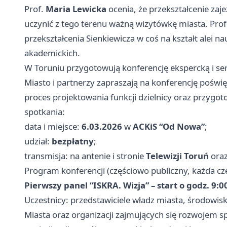
Prof.
Maria Lewicka
ocenia, że przekształcenie zaj
uczynić z tego terenu ważną wizytówkę miasta. Prof
przekształcenia Sienkiewicza w coś na kształt alei nau
akademickich.
W Toruniu przygotowują konferencję ekspercką i seri
Miasto i partnerzy zapraszają na konferencję poświ
proces projektowania funkcji dzielnicy oraz przygo
spotkania:
data i miejsce:
6.03.2026
w
ACKiS “Od Nowa”
;
udział:
bezpłatny
;
transmisja: na antenie i stronie
Telewizji Toruń
ora
Program konferencji (częściowo publiczny, każda czę
Pierwszy panel “ISKRA. Wizja” – start o godz. 9:0
Uczestnicy: przedstawiciele władz miasta, środowis
Miasta oraz organizacji zajmujących się rozwojem s