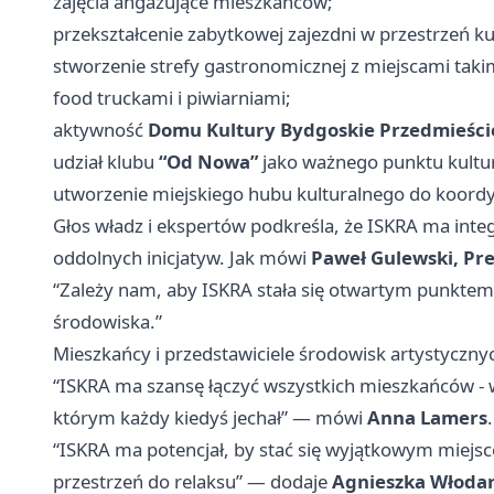
zajęcia angażujące mieszkańców;
przekształcenie zabytkowej zajezdni w przestrzeń kul
stworzenie strefy gastronomicznej z miejscami takim
food truckami i piwiarniami;
aktywność
Domu Kultury Bydgoskie Przedmieści
udział klubu
“Od Nowa”
jako ważnego punktu kultu
utworzenie miejskiego hubu kulturalnego do koordyn
Głos władz i ekspertów podkreśla, że ISKRA ma inte
oddolnych inicjatyw. Jak mówi
Paweł Gulewski, Pr
“Zależy nam, aby ISKRA stała się otwartym punktem 
środowiska.”
Mieszkańcy i przedstawiciele środowisk artystycznyc
“ISKRA ma szansę łączyć wszystkich mieszkańców - w
którym każdy kiedyś jechał” — mówi
Anna Lamers
.
“ISKRA ma potencjał, by stać się wyjątkowym miejs
przestrzeń do relaksu” — dodaje
Agnieszka Włoda