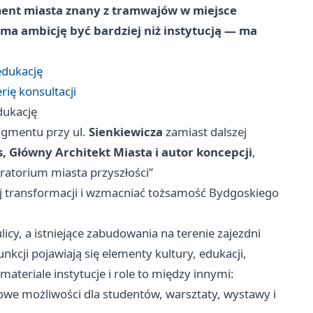
ment miasta znany z tramwajów w miejsce
 ma ambicję być bardziej niż instytucją — ma
edukację
ię konsultacji
dukację
ragmentu przy ul.
Sienkiewicza
zamiast dalszej
, Główny Architekt Miasta i autor koncepcji
,
ratorium miasta przyszłości”
ej transformacji i wzmacniać tożsamość Bydgoskiego
licy, a istniejące zabudowania na terenie zajezdni
nkcji pojawiają się elementy kultury, edukacji,
ateriale instytucje i role to między innymi:
owe możliwości dla studentów, warsztaty, wystawy i