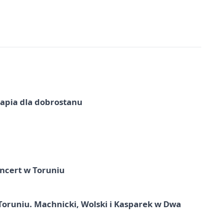
erapia dla dobrostanu
ncert w Toruniu
Toruniu. Machnicki, Wolski i Kasparek w Dwa