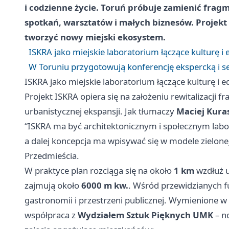
i codzienne życie. Toruń próbuje zamienić frag
spotkań, warsztatów i małych biznesów. Projekt
tworzyć nowy miejski ekosystem.
ISKRA jako miejskie laboratorium łączące kulturę i 
W Toruniu przygotowują konferencję ekspercką i ser
ISKRA jako miejskie laboratorium łączące kulturę i e
Projekt ISKRA opiera się na założeniu rewitalizacji f
urbanistycznej ekspansji. Jak tłumaczy
Maciej Kuras
“ISKRA ma być architektonicznym i społecznym labo
a dalej koncepcja ma wpisywać się w modele zielon
Przedmieścia.
W praktyce plan rozciąga się na około
1 km
wzdłuż u
zajmują około
6000 m kw.
. Wśród przewidzianych fu
gastronomii i przestrzeni publicznej. Wymienione w m
współpraca z
Wydziałem Sztuk Pięknych UMK
– n