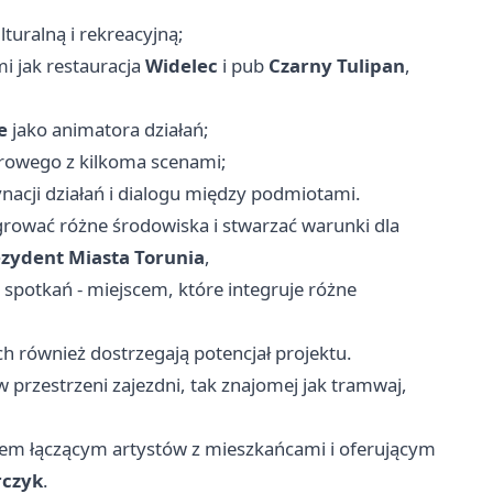
turalną i rekreacyjną;
i jak restauracja
Widelec
i pub
Czarny Tulipan
,
e
jako animatora działań;
rowego z kilkoma scenami;
acji działań i dialogu między podmiotami.
grować różne środowiska i stwarzać warunki dla
ezydent Miasta Torunia
,
spotkań - miejscem, które integruje różne
h również dostrzegają potencjał projektu.
 przestrzeni zajezdni, tak znajomej jak tramwaj,
cem łączącym artystów z mieszkańcami i oferującym
rczyk
.