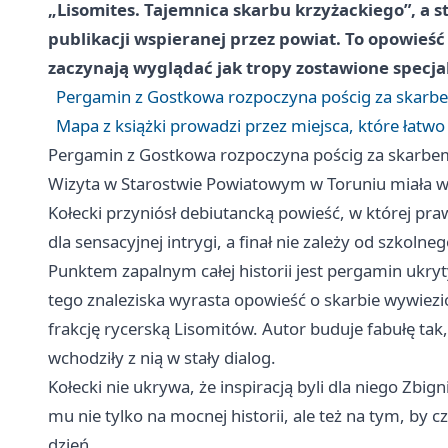
„Lisomites. Tajemnica skarbu krzyżackiego”, a 
publikacji wspieranej przez powiat. To opowieść 
zaczynają wyglądać jak tropy zostawione specja
Pergamin z Gostkowa rozpoczyna pościg za skarb
Mapa z książki prowadzi przez miejsca, które łatw
Pergamin z Gostkowa rozpoczyna pościg za skarbe
Wizyta w Starostwie Powiatowym w Toruniu miała w sob
Kołecki przyniósł debiutancką powieść, w której pra
dla sensacyjnej intrygi, a finał nie zależy od szkoln
Punktem zapalnym całej historii jest pergamin ukry
tego znaleziska wyrasta opowieść o skarbie wywiezi
frakcję rycerską Lisomitów. Autor buduje fabułę tak, 
wchodziły z nią w stały dialog.
Kołecki nie ukrywa, że inspiracją byli dla niego Zbi
mu nie tylko na mocnej historii, ale też na tym, by cz
dzień.