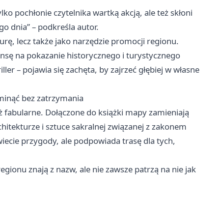
ko pochłonie czytelnika wartką akcją, ale też skłoni
o dnia” – podkreśla autor.
turę, lecz także jako narzędzie promocji regionu.
nsę na pokazanie historycznego i turystycznego
iller – pojawia się zachęta, by zajrzeć głębiej w własne
 minąć bez zatrzymania
iż fabularne. Dołączone do książki mapy zamieniają
hitekturze i sztuce sakralnej związanej z zakonem
iecie przygody, ale podpowiada trasę dla tych,
egionu znają z nazw, ale nie zawsze patrzą na nie jak