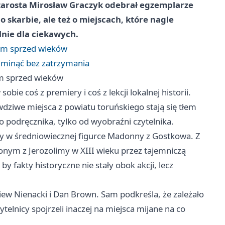
starosta Mirosław Graczyk odebrał egzemplarze
o skarbie, ale też o miejscach, które nagle
lnie dla ciekawych.
em sprzed wieków
o minąć bez zatrzymania
m sprzed wieków
ie coś z premiery i coś z lekcji lokalnej historii.
wdziwe miejsca z powiatu toruńskiego stają się tłem
ego podręcznika, tylko od wyobraźni czytelnika.
ty w średniowiecznej figurce Madonny z Gostkowa. Z
onym z Jerozolimy w XIII wieku przez tajemniczą
by fakty historyczne nie stały obok akcji, lecz
gniew Nienacki i Dan Brown. Sam podkreśla, że zależało
ytelnicy spojrzeli inaczej na miejsca mijane na co