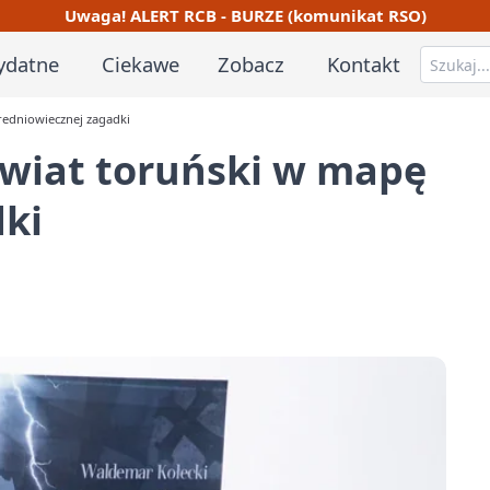
Uwaga! ALERT RCB - BURZE (komunikat RSO)
ydatne
Ciekawe
Zobacz
Kontakt
redniowiecznej zagadki
owiat toruński w mapę
dki