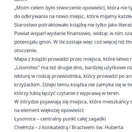
„Moim celem było stworzenie opowieści, która nie tyl
do odkrywania na nowo miejsc, które mijamy każdeg
Starostwo potraktowało książkę nie tylko jako litera
Powiat wsparł wydanie finansowo, widząc w nim sza
potencjału gmin. W tle zostaje więc coś więcej niż thr
otoczenie.
Mapa z książki prowadzi przez miejsca, które łatwo
„Lisomites” ma też drugie dno, bardziej użytkowe n
lekturę w rodzaj przewodnika, który prowadzi po arc
krzyżackim. Dzięki temu książka nie zamyka się w św
którzy lubią łączyć czytanie z wyprawą w teren.
W intrydze pojawiają się miejsca, które mieszkańcy r
na element większej opowieści:
Łysomice – centralny punkt całej zagadki
Chełmża – z konkatedrą i Bractwem św. Huberta