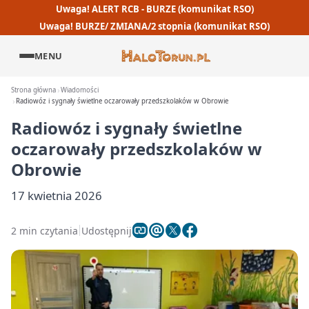
Uwaga! ALERT RCB - BURZE (komunikat RSO)
Uwaga! BURZE/ ZMIANA/2 stopnia (komunikat RSO)
MENU
Strona główna
Wiadomości
Radiowóz i sygnały świetlne oczarowały przedszkolaków w Obrowie
Radiowóz i sygnały świetlne
oczarowały przedszkolaków w
Obrowie
17 kwietnia 2026
2 min czytania
Udostępnij