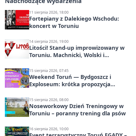
Nadchodzące wydarzenia
11 sierpnia 2026, 18:00
Fortepiany z Dalekiego Wschodu:
koncert w Toruniu
14 sierpnia 2026, 19:00
Litości! Stand-up improwizowany w
Toruniu. Machnicki, Wolski i
Kasparek w Dwa Światy
15 sierpnia 2026, 07:45
Weekend Toruń — Bydgoszcz i
Exploseum: krótka propozycja
wyjazdu
15 sierpnia 2026, 08:00
Noseworkowy Dzień Treningowy w
Toruniu – poranny trening dla psów
16 sierpnia 2026, 10:00
Event terrarystyczny Toruń EGADY –