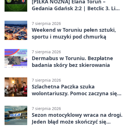
[PIŁKA NOŻNA] Elana Toruń –
Gedania Gdańsk 2:2 | Betclic 3. Liga
Grupa 2 (Grupa II)
7 sierpnia 2026
Weekend w Toruniu pełen sztuki,
sportu i muzyki pod chmurką
7 sierpnia 2026
Dermabus w Toruniu. Bezpłatne
badania skóry bez skierowania
7 sierpnia 2026
Szlachetna Paczka szuka
wolontariuszy. Pomoc zaczyna się
od spotkania
7 sierpnia 2026
Sezon motocyklowy wraca na drogi.
Jeden błąd może skończyć się