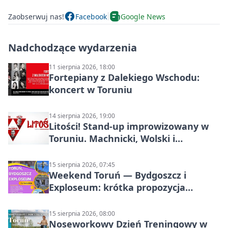
Zaobserwuj nas!
Facebook
Google News
Nadchodzące wydarzenia
11 sierpnia 2026, 18:00
Fortepiany z Dalekiego Wschodu:
koncert w Toruniu
14 sierpnia 2026, 19:00
Litości! Stand-up improwizowany w
Toruniu. Machnicki, Wolski i
Kasparek w Dwa Światy
15 sierpnia 2026, 07:45
Weekend Toruń — Bydgoszcz i
Exploseum: krótka propozycja
wyjazdu
15 sierpnia 2026, 08:00
Noseworkowy Dzień Treningowy w