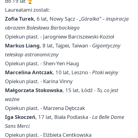
do 19 lat 🏆
Laureatami zostali:
Zofia Turek
, 6 lat,
Nowy Sącz
-
„Góralka” – inspiracja
obrazem Bolesława Barbackiego
Opiekun plast. - Jarogniew Barciszewski-Kozioł
Markus Liang
, 8 lat, Tajpei, Taiwan -
Gigantyczny
teleskop astronomiczny
Opiekun plast. - Shen-Yen Haug
Marcelina Antczak
, 10 lat,
Leszno
-
Ptaki wojny
Opiekun plast. - Karina Vinny
Małgorzata Stokowska
, 15 lat, Łódź -
To, co jest
ważne
Opiekun plast. - Marzena Dębczak
Iga Skoczeń
, 17 lat, Biała Podlaska -
La Belle Dame
Sans Merci
Opiekun plast. - Elżbieta Centkowska