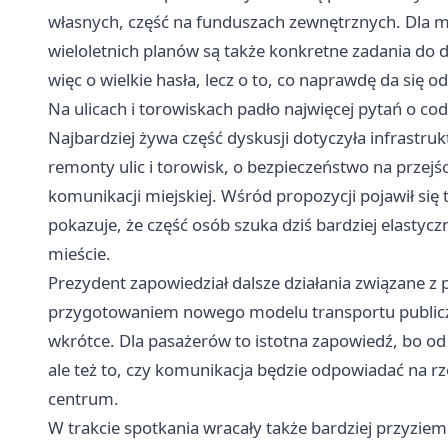
własnych, część na funduszach zewnętrznych. Dla m
wieloletnich planów są także konkretne zadania do d
więc o wielkie hasła, lecz o to, co naprawdę da się od
Na ulicach i torowiskach padło najwięcej pytań o co
Najbardziej żywa część dyskusji dotyczyła infrastru
remonty ulic i torowisk, o bezpieczeństwo na przejś
komunikacji miejskiej. Wśród propozycji pojawił si
pokazuje, że część osób szuka dziś bardziej elasty
mieście.
Prezydent zapowiedział dalsze działania związane z
przygotowaniem nowego modelu transportu publiczne
wkrótce. Dla pasażerów to istotna zapowiedź, bo od
ale też to, czy komunikacja będzie odpowiadać na r
centrum.
W trakcie spotkania wracały także bardziej przyzie