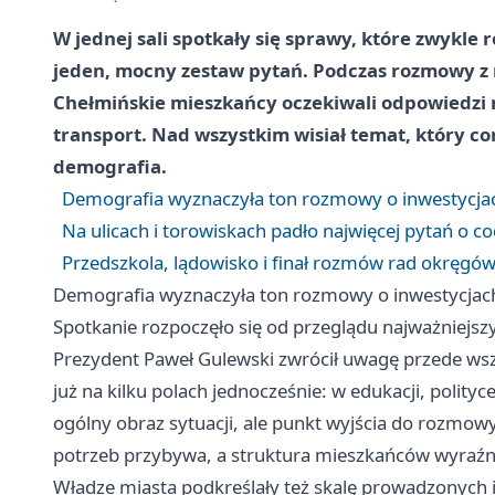
W jednej sali spotkały się sprawy, które zwykle 
jeden, mocny zestaw pytań. Podczas rozmowy z
Chełmińskie mieszkańcy oczekiwali odpowiedzi nie
transport. Nad wszystkim wisiał temat, który co
demografia.
Demografia wyznaczyła ton rozmowy o inwestycjac
Na ulicach i torowiskach padło najwięcej pytań o c
Przedszkola, lądowisko i finał rozmów rad okręgó
Demografia wyznaczyła ton rozmowy o inwestycjach
Spotkanie rozpoczęło się od przeglądu najważniejsz
Prezydent Paweł Gulewski zwrócił uwagę przede wsz
już na kilku polach jednocześnie: w edukacji, polityce
ogólny obraz sytuacji, ale punkt wyjścia do rozmowy
potrzeb przybywa, a struktura mieszkańców wyraźni
Władze miasta podkreślały też skalę prowadzonych in