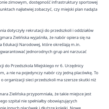
ezonie zimowym, dostępność infrastruktury sportowej
unktach najłatwiej zobaczyć, czy miejski plan nadąża
ia dotyczyły rekrutacji do przedszkoli i oddziałów
mara Zielińska wyjaśniła, że nabór opiera się na
a Edukacji Narodowej, które określają m.in.
 gwarantować jednorodnych grup ani narzucać
ji do Przedszkola Miejskiego nr 6. Urzędnicy
tem, a nie na pojedynczy nabór czy jedną placówkę. To
 o organizacji sieci przedszkoli ma szersze skutki niż
ara Zielińska przypomniała, że takie miejsce jest
go szpital nie spełniałby obowiązujących
ie innych placówek i dłuższe kolejki. Nowe