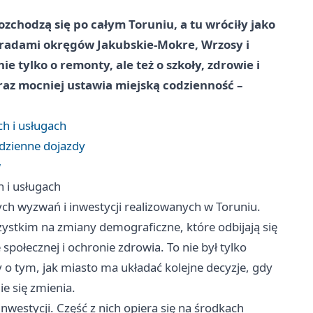
rozchodzą się po całym Toruniu, a tu wróciły jako
 radami okręgów Jakubskie-Mokre, Wrzosy i
 tylko o remonty, ale też o szkoły, zdrowie i
raz mocniej ustawia miejską codzienność –
h i usługach
odzienne dojazdy
w
 i usługach
ych wyzwań i inwestycji realizowanych w Toruniu.
ystkim na zmiany demograficzne, które odbijają się
 społecznej i ochronie zdrowia. To nie był tylko
 o tym, jak miasto ma układać kolejne decyzje, gdy
e się zmienia.
westycji. Część z nich opiera się na środkach