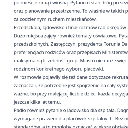
po mieście zimą i wiosną. Pytano o stan dróg po s
oraz planowanie przestrzenne. To właśnie w takich p
za codziennym ruchem mieszkańców.
Przedszkola, lądowisko i finał rozmów rad okręgów
Dużo miejsca zajęły również tematy oświatowe. Pytan
przedszkolnych. Zastępczyni prezydenta Torunia Dag
preferencjach rodziców oraz przepisach Ministerstw
maksymalną liczebność grup. Miasto nie może więc
rodzinom konkretnego wyboru placówki.
W rozmowie pojawiły się też dane dotyczące rekrutac
zaznaczali, że potrzebne jest spojrzenie na cały sys
ważne, bo przy malejącej liczbie dzieci każda decyzja
jeszcze kilka lat temu.
Padło również pytanie o lądowisko dla szpitala. Dagm
wymagane prawem dla placówek szpitalnych. Bez nie
standardów, a to mogłoby oznaczać większe obciążen