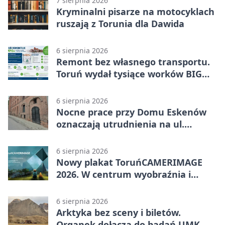
7 sierpnia 2026
Kryminalni pisarze na motocyklach
ruszają z Torunia dla Dawida
6 sierpnia 2026
Remont bez własnego transportu.
Toruń wydał tysiące worków BIG
BAG
6 sierpnia 2026
Nocne prace przy Domu Eskenów
oznaczają utrudnienia na ul.
Ciasnej
6 sierpnia 2026
Nowy plakat ToruńCAMERIMAGE
2026. W centrum wyobraźnia i
filmowe spotkania
6 sierpnia 2026
Arktyka bez sceny i biletów.
Organek dołącza do badań UMK