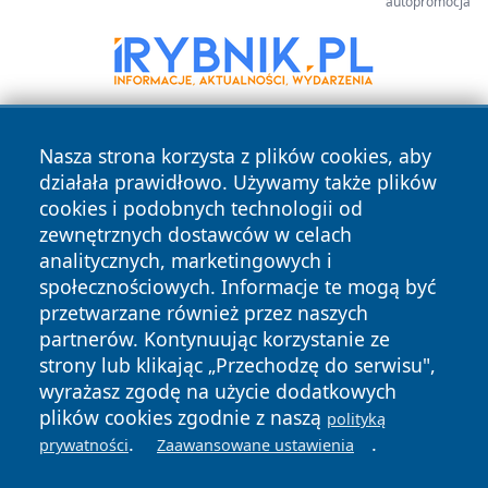
autopromocja
Nasza strona korzysta z plików cookies, aby
działała prawidłowo. Używamy także plików
cookies i podobnych technologii od
zewnętrznych dostawców w celach
analitycznych, marketingowych i
Copyright © 2026 halotorun.pl Wszystkie prawa zastrzeżone.
społecznościowych. Informacje te mogą być
przetwarzane również przez naszych
partnerów. Kontynuując korzystanie ze
Polityka
Polityka
News
Autorzy
strony lub klikając „Przechodzę do serwisu",
Prywatności
Cookies
wyrażasz zgodę na użycie dodatkowych
plików cookies zgodnie z naszą
polityką
.
.
prywatności
Zaawansowane ustawienia