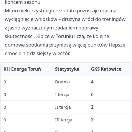
końcem sezonu.
Mimo niekorzystnego rezultatu pozostaje czas na
wyciągnięcie wniosków – drużyna wróci do treningów
z jasno wyznaczonym zadaniem poprawy
skuteczności. Kibice w Toruniu liczą, że kolejne
domowe spotkania przyniosą więcej punktów i lepsze
emocje niż dzisiejszy wieczór.
KH Energa Toruń
Statystyka
GKS Katowice
0
Bramki
4
0
I tercja
0
0
II tercja
2
0
III tercja
2