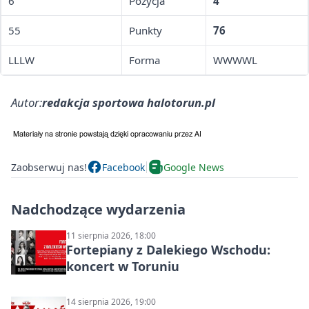
6
Pozycja
4
55
Punkty
76
LLLW
Forma
WWWWL
Autor:
redakcja sportowa halotorun.pl
Zaobserwuj nas!
Facebook
Google News
Nadchodzące wydarzenia
11 sierpnia 2026, 18:00
Fortepiany z Dalekiego Wschodu:
koncert w Toruniu
14 sierpnia 2026, 19:00